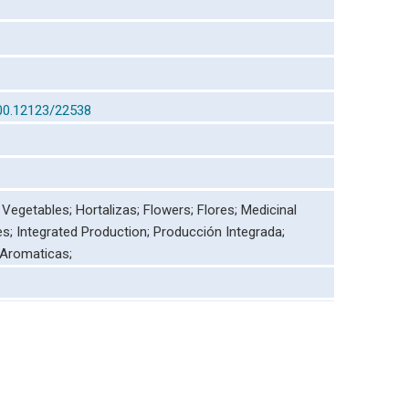
500.12123/22538
;
Vegetables;
Hortalizas;
Flowers;
Flores;
Medicinal
es;
Integrated Production;
Producción Integrada;
 Aromaticas;